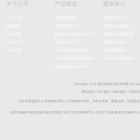
关于公司
产品概览
案例展示
公司介绍
智慧校园系统
智慧教育平台
组织机构
AI智慧教学系统
教育实训室案例
合作加盟
数据治理/应用集成平台
数据治理应用集成
企业文化
智能物联云平台
视频会议案例
公司环境
人脸通智能物联终端
录播演播案例
人事系统&智能配送系统
在线学习系统案例
视频直播点播云平台
Copyright 2015 湖北易都信息技术有限公司 www.e
网站首页
|
关于我们
|
网站地图
|
订阅RS
主营:智慧校园平台,智能教学系统,人工智能教学系统，AI教学系统，数据治理，应用集成
包含智能教学系统,数据治理,智慧课堂,学生工作管理服务平台,交互学习系统,教务管理服务平